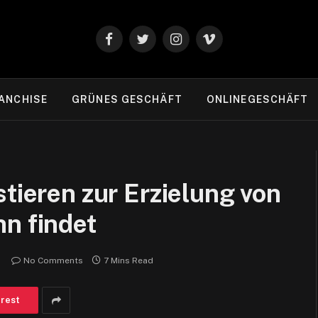
Facebook
Twitter
Instagram
Vimeo
ANCHISE
GRÜNES GESCHÄFT
ONLINEGESCHÄFT
stieren zur Erzielung von
n findet
No Comments
7 Mins Read
erest